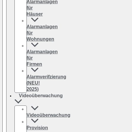
Alarmanlagen
für
Häuser
Alarmanlagen
für
Wohnungen
Alarmanlagen
für
Firmen
Alarmverifzierung
(NEU!
2025)
Videoüberwachung
Videoüberwachung
Provision