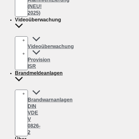
(NEU!
2025)
Videoüberwachung
Videoüberwachung
Provision
ISR
Brandmeldeanlagen
Brandwarnanlagen
DIN
VDE
V
0826-
2