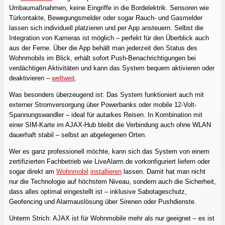
Umbaumaßnahmen, keine Eingriffe in die Bordelektrik. Sensoren wie
Türkontakte, Bewegungsmelder oder sogar Rauch- und Gasmelder
lassen sich individuell platzieren und per App ansteuern. Selbst die
Integration von Kameras ist möglich – perfekt für den Überblick auch
aus der Ferne. Über die App behält man jederzeit den Status des
Wohnmobils im Blick, erhält sofort Push-Benachrichtigungen bei
verdächtigen Aktivitäten und kann das System bequem aktivieren oder
deaktivieren –
weltweit
.
Was besonders überzeugend ist: Das System funktioniert auch mit
externer Stromversorgung über Powerbanks oder mobile 12-Volt-
Spannungswandler – ideal für autarkes Reisen. In Kombination mit
einer SIM-Karte im AJAX-Hub bleibt die Verbindung auch ohne WLAN
dauerhaft stabil – selbst an abgelegenen Orten.
Wer es ganz professionell möchte, kann sich das System von einem
zertifizierten Fachbetrieb wie LiveAlarm.de vorkonfiguriert liefern oder
sogar direkt am
Wohnmobil
installieren
lassen. Damit hat man nicht
nur die Technologie auf höchstem Niveau, sondern auch die Sicherheit,
dass alles optimal eingestellt ist – inklusive Sabotageschutz,
Geofencing und Alarmauslösung über Sirenen oder Pushdienste.
Unterm Strich: AJAX ist für Wohnmobile mehr als nur geeignet – es ist