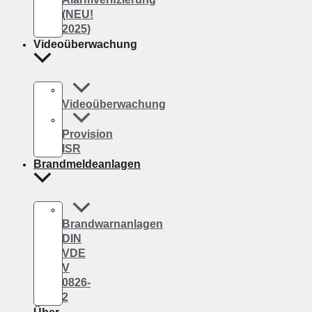
(NEU!
2025)
Videoüberwachung
Videoüberwachung
Provision
ISR
Brandmeldeanlagen
Brandwarnanlagen
DIN
VDE
V
0826-
2