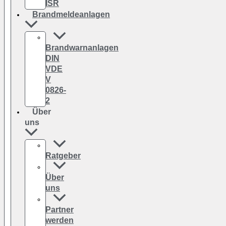
ISR
Brandmeldeanlagen
Brandwarnanlagen
DIN
VDE
V
0826-
2
Über
uns
Ratgeber
Über
uns
Partner
werden