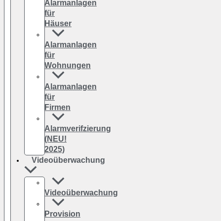
Alarmanlagen
für
Häuser
Alarmanlagen
für
Wohnungen
Alarmanlagen
für
Firmen
Alarmverifzierung
(NEU!
2025)
Videoüberwachung
Videoüberwachung
Provision