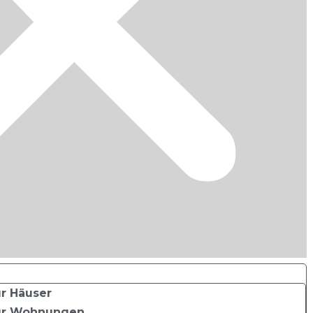
r Häuser
ür Wohnungen