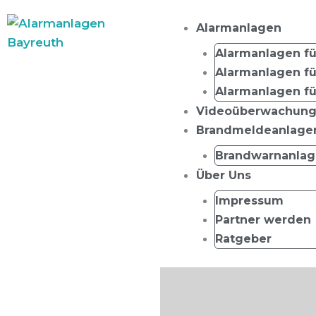
Zum
Inhalt
Alarmanlagen
springen
Alarmanlagen fü
Alarmanlagen f
Alarmanlagen fü
Videoüberwachun
Brandmeldeanlage
Brandwarnanlag
Über Uns
Impressum
Partner werden
Ratgeber