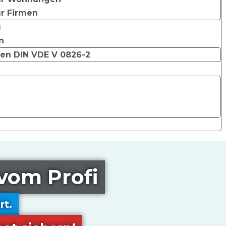
r Firmen
g
n
en DIN VDE V 0826-2
vom Profi
rt.