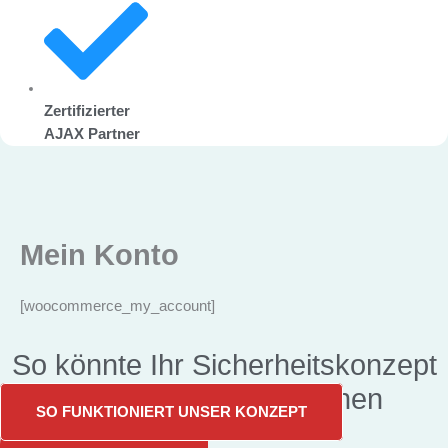
Zertifizierter
AJAX Partner
Mein Konto
[woocommerce_my_account]
So könnte Ihr Sicherheitskonzept
von LiveAlarm aussehen
SO FUNKTIONIERT UNSER KONZEPT