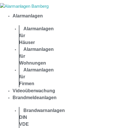
Zum
Inhalt
Alarmanlagen
springen
Alarmanlagen
für
Häuser
Alarmanlagen
für
Wohnungen
Alarmanlagen
für
Firmen
Videoüberwachung
Brandmeldeanlagen
Brandwarnanlagen
DIN
VDE