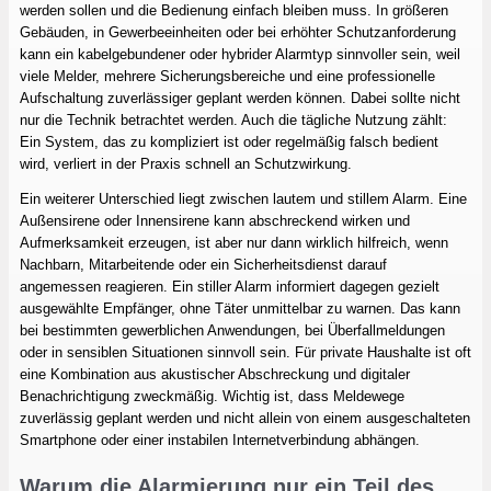
werden sollen und die Bedienung einfach bleiben muss. In größeren
Gebäuden, in Gewerbeeinheiten oder bei erhöhter Schutzanforderung
kann ein kabelgebundener oder hybrider Alarmtyp sinnvoller sein, weil
viele Melder, mehrere Sicherungsbereiche und eine professionelle
Aufschaltung zuverlässiger geplant werden können. Dabei sollte nicht
nur die Technik betrachtet werden. Auch die tägliche Nutzung zählt:
Ein System, das zu kompliziert ist oder regelmäßig falsch bedient
wird, verliert in der Praxis schnell an Schutzwirkung.
Ein weiterer Unterschied liegt zwischen lautem und stillem Alarm. Eine
Außensirene oder Innensirene kann abschreckend wirken und
Aufmerksamkeit erzeugen, ist aber nur dann wirklich hilfreich, wenn
Nachbarn, Mitarbeitende oder ein Sicherheitsdienst darauf
angemessen reagieren. Ein stiller Alarm informiert dagegen gezielt
ausgewählte Empfänger, ohne Täter unmittelbar zu warnen. Das kann
bei bestimmten gewerblichen Anwendungen, bei Überfallmeldungen
oder in sensiblen Situationen sinnvoll sein. Für private Haushalte ist oft
eine Kombination aus akustischer Abschreckung und digitaler
Benachrichtigung zweckmäßig. Wichtig ist, dass Meldewege
zuverlässig geplant werden und nicht allein von einem ausgeschalteten
Smartphone oder einer instabilen Internetverbindung abhängen.
Warum die Alarmierung nur ein Teil des