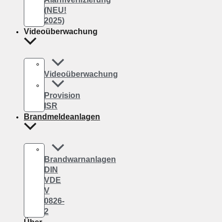
(NEU!
2025)
Videoüberwachung
Videoüberwachung
Provision
ISR
Brandmeldeanlagen
Brandwarnanlagen
DIN
VDE
V
0826-
2