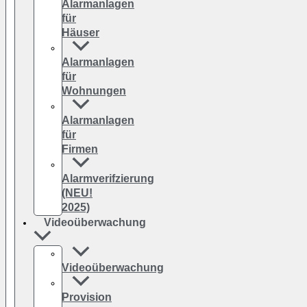
Alarmanlagen
für
Häuser
Alarmanlagen
für
Wohnungen
Alarmanlagen
für
Firmen
Alarmverifzierung
(NEU!
2025)
Videoüberwachung
Videoüberwachung
Provision