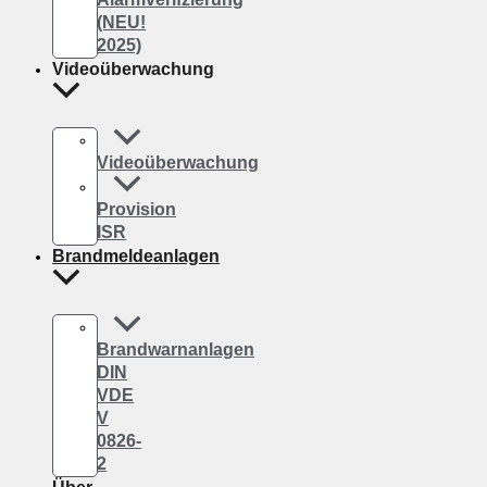
(NEU!
2025)
Videoüberwachung
Videoüberwachung
Provision
ISR
Brandmeldeanlagen
Brandwarnanlagen
DIN
VDE
V
0826-
2