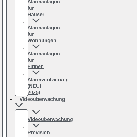
Alarmanlagen
für
Häuser
Alarmanlagen
für
Wohnungen
Alarmanlagen
für
Firmen
Alarmverifzierung
(NEU!
2025)
Videoüberwachung
Videoüberwachung
Provision