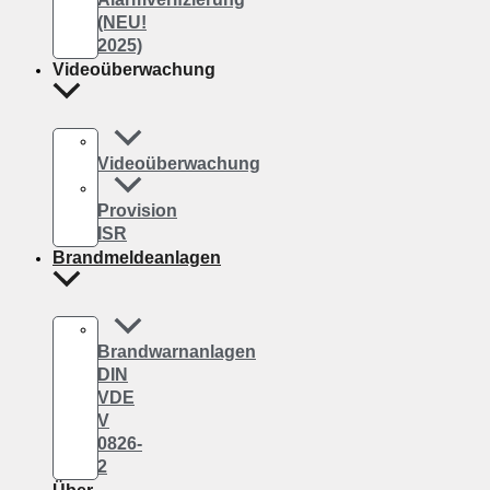
(NEU!
2025)
Videoüberwachung
Videoüberwachung
Provision
ISR
Brandmeldeanlagen
Brandwarnanlagen
DIN
VDE
V
0826-
2