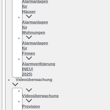
Alarmanlagen
für
Häuser
Alarmanlagen
für
Wohnungen
Alarmanlagen
für
Firmen
Alarmverifzierung
(NEU!
2025)
Videoüberwachung
Videoüberwachung
Provision