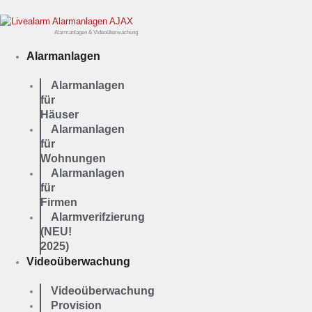
Zum
Inhalt
springen
Alarmanlagen & Videoüberwachung
Alarmanlagen
Alarmanlagen
für
Häuser
Alarmanlagen
für
Wohnungen
Alarmanlagen
für
Firmen
Alarmverifzierung
(NEU!
2025)
Videoüberwachung
Videoüberwachung
Provision