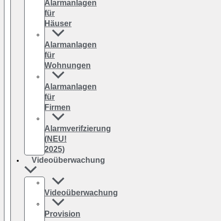
Alarmanlagen
für
Häuser
Alarmanlagen
für
Wohnungen
Alarmanlagen
für
Firmen
Alarmverifzierung
(NEU!
2025)
Videoüberwachung
Videoüberwachung
Provision