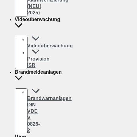
(NEU!
2025)
Videoüberwachung
Videoüberwachung
Provision
ISR
Brandmeldeanlagen
Brandwarnanlagen
DIN
VDE
V
0826-
2