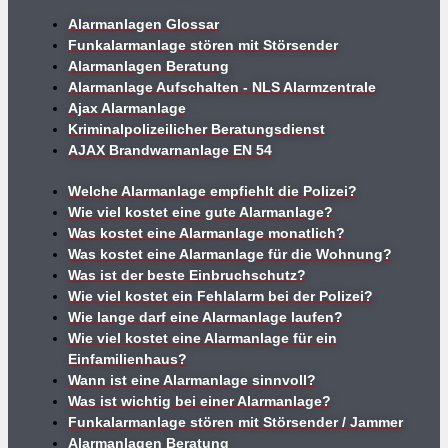
Alarmanlagen Glossar
Funkalarmanlage stören mit Störsender
Alarmanlagen Beratung
Alarmanlage Aufschalten - NLS Alarmzentrale
Ajax Alarmanlage
Kriminalpolizeilicher Beratungsdienst
AJAX Brandwarnanlage EN 54
Welche Alarmanlage empfiehlt die Polizei?
Wie viel kostet eine gute Alarmanlage?
Was kostet eine Alarmanlage monatlich?
Was kostet eine Alarmanlage für die Wohnung?
Was ist der beste Einbruchschutz?
Wie viel kostet ein Fehlalarm bei der Polizei?
Wie lange darf eine Alarmanlage laufen?
Wie viel kostet eine Alarmanlage für ein
Einfamilienhaus?
Wann ist eine Alarmanlage sinnvoll?
Was ist wichtig bei einer Alarmanlage?
Funkalarmanlage stören mit Störsender / Jammer
Alarmanlagen Beratung