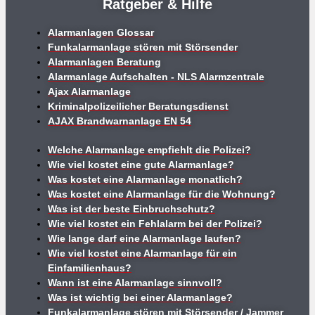
Ratgeber & Hilfe
Alarmanlagen Glossar
Funkalarmanlage stören mit Störsender
Alarmanlagen Beratung
Alarmanlage Aufschalten - NLS Alarmzentrale
Ajax Alarmanlage
Kriminalpolizeilicher Beratungsdienst
AJAX Brandwarnanlage EN 54
Welche Alarmanlage empfiehlt die Polizei?
Wie viel kostet eine gute Alarmanlage?
Was kostet eine Alarmanlage monatlich?
Was kostet eine Alarmanlage für die Wohnung?
Was ist der beste Einbruchschutz?
Wie viel kostet ein Fehlalarm bei der Polizei?
Wie lange darf eine Alarmanlage laufen?
Wie viel kostet eine Alarmanlage für ein
Einfamilienhaus?
Wann ist eine Alarmanlage sinnvoll?
Was ist wichtig bei einer Alarmanlage?
Funkalarmanlage stören mit Störsender / Jammer