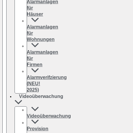
Alarmanlagen
für
Häuser
Alarmanlagen
für
Wohnungen
Alarmanlagen
für
Firmen
Alarmverifzierung
(NEU!
2025)
Videoüberwachung
Videoüberwachung
Provision