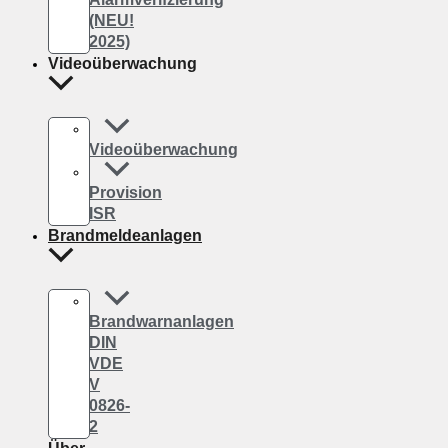
(NEU!
2025)
Videoüberwachung
Videoüberwachung
Provision
ISR
Brandmeldeanlagen
Brandwarnanlagen
DIN
VDE
V
0826-
2